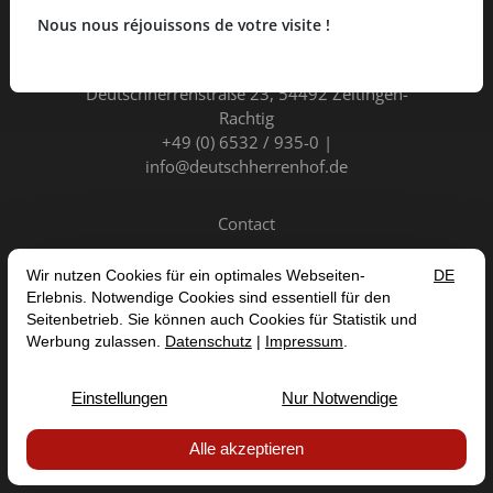
Nous nous réjouissons de votre visite !
Hotel Deutschherrenhof GmbH
Deutschherrenstraße 23
54492 Zeltingen-
Rachtig
+49 (0) 6532 / 935-0
info@deutschherrenhof.de
Contact
FR
DE
EN
NL
ANNULER LE CONTRAT
MENTIONS LÉGALES
PROTECTION DES DONNÉES
CGV
DÉCLARATION D'ACCESSIBILITÉ


© 2026 HOTEL DEUTSCHHERRENHOF GMBH — SITE BY
PROINTERNET