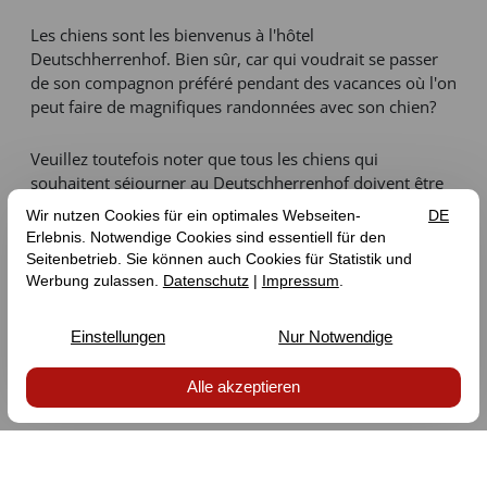
Les chiens sont les bienvenus à l'hôtel
Deutschherrenhof. Bien sûr, car qui voudrait se passer
de son compagnon préféré pendant des vacances où l'on
peut faire de magnifiques randonnées avec son chien?
Veuillez toutefois noter que tous les chiens qui
souhaitent séjourner au Deutschherrenhof doivent être
enregistrés à l'avance. En effet, toutes les chambres ne
sont pas adaptées aux chiens.
Les chiens sont admis :
au restaurant
dans les chambres sans moquette
sur la terrasse
dans la maison d'hôtes
Les chiens ne sont pas admis :