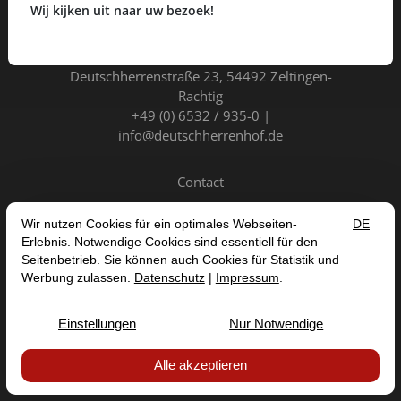
Wij kijken uit naar uw bezoek!
Hotel Deutschherrenhof GmbH
Deutschherrenstraße 23
54492 Zeltingen-
Rachtig
+49 (0) 6532 / 935-0
info@deutschherrenhof.de
Contact
NL
DE
EN
FR
CONTRACT ANNULEREN
IMPRESSUM
PRIVACYBELEID
ALGEMENE VOORWAARDEN
TOEGANKELIJKHEIDSVERKLARING


© 2026 HOTEL DEUTSCHHERRENHOF GMBH — SITE BY
PROINTERNET