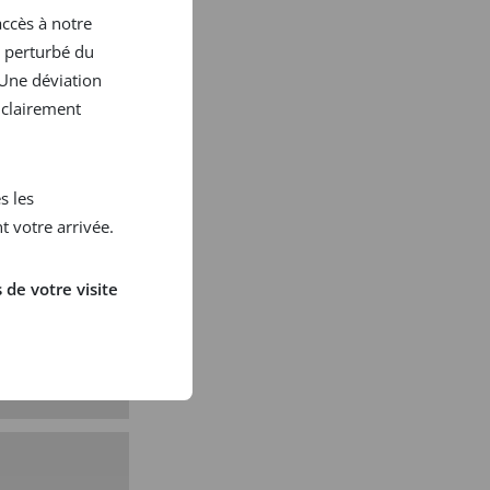
accès à notre
e perturbé du
Une déviation
 clairement
s les
 votre arrivée.
de votre visite