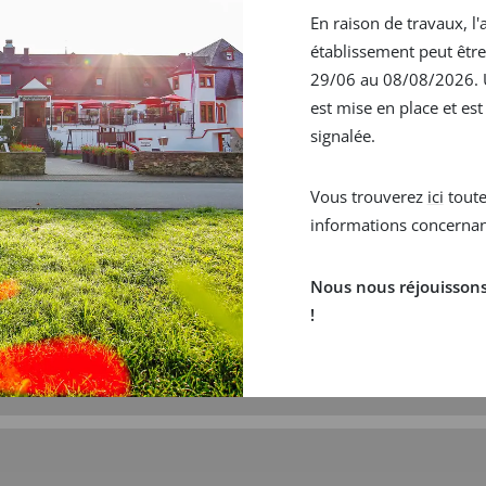
En raison de travaux, l'
établissement peut êtr
ANT
REZEPTION
29/06 au 08/08/2026. 
est mise en place et est
3:00 Uhr
07:00 bis 21:00 Uhr
signalée.
Vous trouverez
ici
toute
informations concernant
Nous nous réjouissons 
!