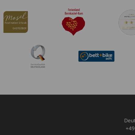
Deut
+49