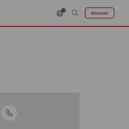
FR
Réserver
DE
EN
NL