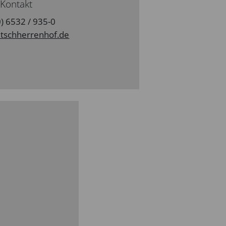
Kontakt
0) 6532 / 935-0
tschherrenhof.de