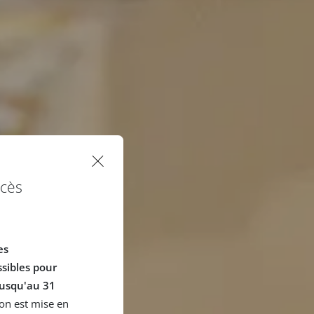
ccès
es
sibles pour
jusqu'au 31
ion est mise en