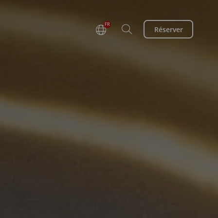
FR
Réserver
DE
EN
NL