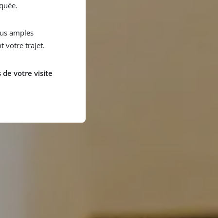
iquée.
us amples
 votre trajet.
de votre visite