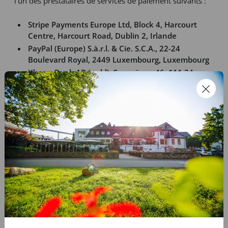
l’un des prestataires de services de paiement suivants :
Stripe Payments Europe Ltd, Block 4, Harcourt
Centre, Harcourt Road, Dublin 2, Irlande
PayPal (Europe) S.à.r.l. & Cie. S.C.A., 22-24
Boulevard Royal, 2449 Luxembourg, Luxembourg
Klarna Bank AB (publ), Sveavägen 46, 111 34
Stockholm, Suède
La base juridique du traitement de ces données de
transaction est l’exécution du contrat conformément à
l’art. 6(1)(b) RGPD. Les données de transaction que vous
fournissez au prestataire de paiement choisi sont
traitées de manière autonome par ce prestataire. Nous
n’avons aucun contrôle sur les finalités et moyens de
traitement par le prestataire de paiement. Plus
d’informations dans les politiques de confidentialité
respectives :
Stripe :
https://stripe.com/de/privacy