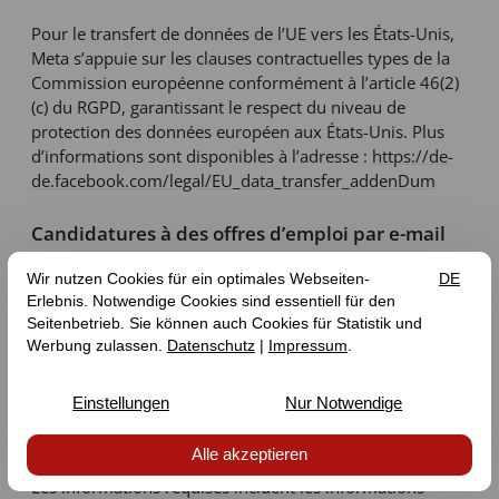
Pour le transfert de données de l’UE vers les États-Unis,
Meta s’appuie sur les clauses contractuelles types de la
Commission européenne conformément à l’article 46(2)
(c) du RGPD, garantissant le respect du niveau de
protection des données européen aux États-Unis. Plus
d’informations sont disponibles à l’adresse :
https://de-
de.facebook.com/legal/EU_data_transfer_addenDum
Candidatures à des offres d’emploi par e-mail
Sur notre site web, nous publions actuellement les
postes vacants dans une rubrique dédiée, auxquels les
candidats intéressés peuvent postuler via l’adresse e-
mail fournie. La participation au processus de
candidature exige que les candidats nous fournissent
toutes les données personnelles nécessaires à une
évaluation et une sélection approfondies et éclairées,
accompagnant leur candidature par e-mail.
Les informations requises incluent les informations