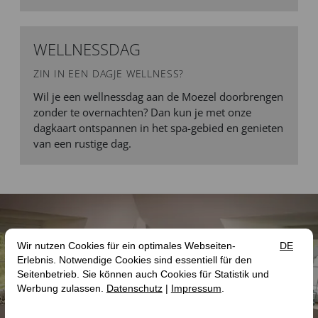
WELLNESSDAG
ZIN IN EEN DAGJE WELLNESS?
Wil je een wellnessdag aan de Moezel doorbrengen
zonder te overnachten? Dan kun je met onze
dagkaart ontspannen in het spa-gebied en genieten
van een rustige dag.