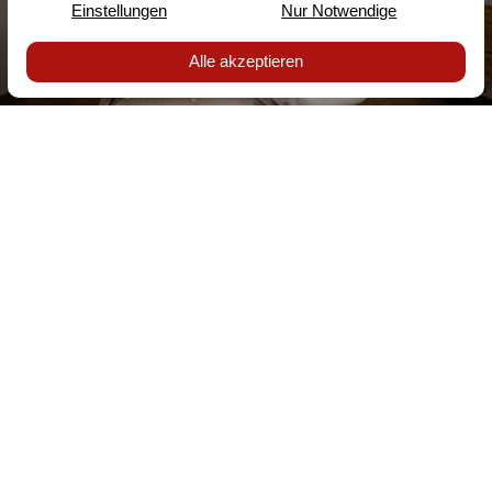
Even er tussenuit
BOEK NU JOUW RUSTMOMENT
Prachtige arrangementen voor jouw vakantie aan de
Moezel kun je direct online boeken — met een
besteprijsgarantie.
Het team van Deutschherrenhof helpt je ook graag
persoonlijk verder en stelt een vakantiepakket op maat
voor je samen.