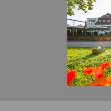
Wachtwoor
Bevestig w
Ik wil gra