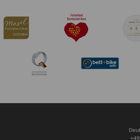
Deut
+49