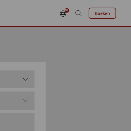
NL
Boeken
DE
EN
FR