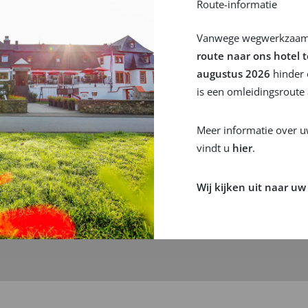
Route-informatie
d
Vanwege wegwerkzaa
route naar ons hotel 
achtwoord
augustus 2026
hinder 
is een omleidingsroute
ag informatie over uw aanbiedingen ontvangen
Meer informatie over u
Voltooi registratie
vindt u
hier
.
Wij kijken uit naar uw