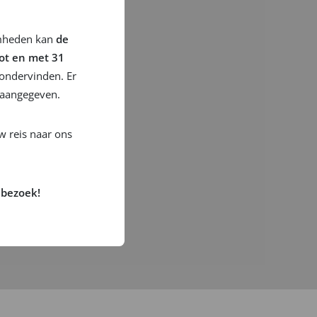
mheden kan
de
tot en met 31
ondervinden. Er
 aangegeven.
w reis naar ons
 bezoek!