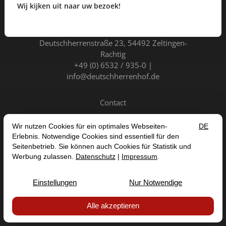
Wij kijken uit naar uw bezoek!
Hotel Deutschherrenhof GmbH
Deutschherrenstraße 23
54492 Zeltingen-
Rachtig
+49 (0) 6532 / 935-0
info@deutschherrenhof.de
Contact
NL
DE
EN
FR
CONTRACT ANNULEREN
IMPRESSUM
PRIVACYBELEID
ALGEMENE VOORWAARDEN
TOEGANKELIJKHEIDSVERKLARING


© 2026 HOTEL DEUTSCHHERRENHOF GMBH — SITE BY
PROINTERNET