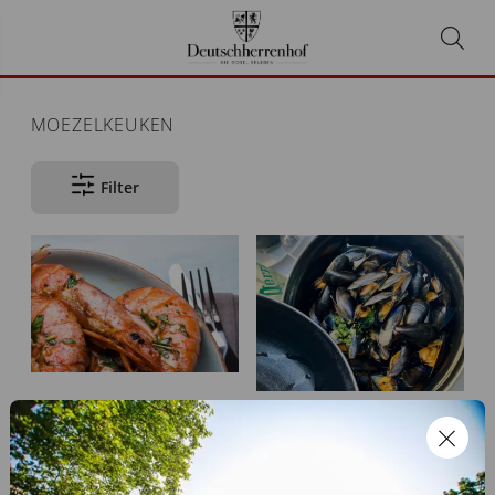
MOEZELKEUKEN
Filter
Garnelenavond
Mosselavond
35,50 €
25,00 €