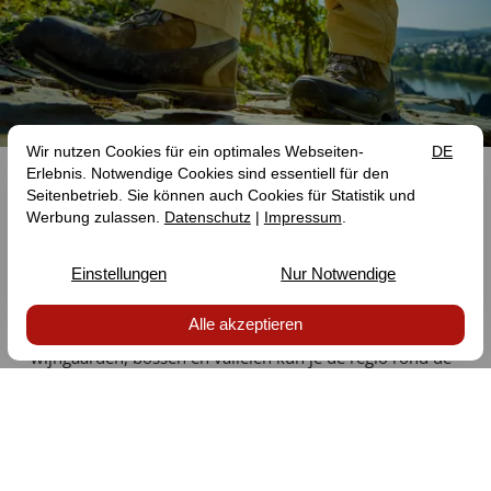
Wandelen
MOSELSTEIG & CO.
De Moezel is een wandelparadijs voor beginners en
gevorderden. Over prachtige wandelpaden door
wijngaarden, bossen en valleien kun je de regio rond de
Moezel, Eifel en Hunsrück verkennen.
Ontdek wandelroutes