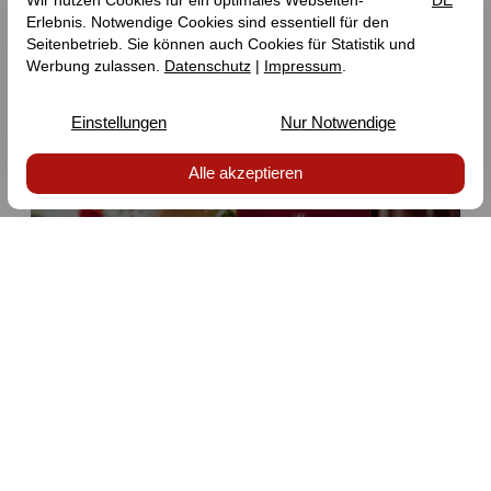
Vital ontbijt­buffet
Oogsttijd