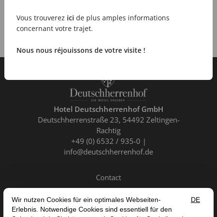
Vous trouverez
ici
de plus amples informations
concernant votre trajet.
Nous nous réjouissons de votre visite !
Hotel Deutschherrenhof GmbH
Deutschherrenstraße 23
54492 Zeltingen-
Rachtig
+49 (0) 6532 / 935-0
info@deutschherrenhof.de
Contact
FR
DE
EN
NL
ANNULER LE CONTRAT
MENTIONS LÉGALES