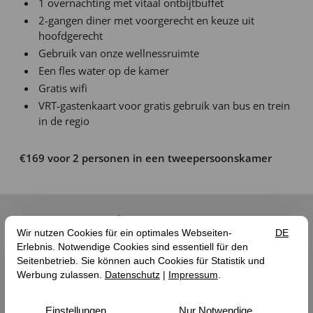
1 overnachting met vitaal ontbijtbuffet
2-gangen diner met voorgerecht en keuze uit
hoofdgerecht
Gebruik van onze wellnessruimte
Een fles water op de kamer
Gratis wifi
VRT-gastenkaart voor gratis gebruik van bus en trein
in de regio
€169 voor 2 personen in een tweepersoonskamer
Geluksmomenten
09.08.
23.08.
27.08.
13.09. (
Ultiem Geluksmoment)