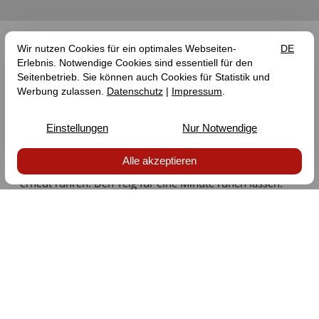
ZUBEREITUNG
Frittieröl in einen Topf geben und auf 180°C heizen.
Währenddessen den Quark mit dem Zucker und
Vanillezucker in einer Schüssel verrühren. Danach die
Eier hinzu gegen und ebenfalls gründlich verrühren. Jetzt
kann das Öl langsam in den Teig gegossen werden -
erneut rühren. Den Teig für eine Minute ruhen lassen.
In einer weiteren Schüssel das Mehl mit dem Backpulver,
Natron und Salz mischen. Knetet nun die Hälfte des
Mehlgemischs unter die Quarkmasse.
Milch unter Kneten hinzufügen, bevor die 2. Hälfte des
Mehls darunter kommt.