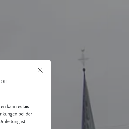
ion
ten kann es
bis
nkungen bei der
mleitung ist