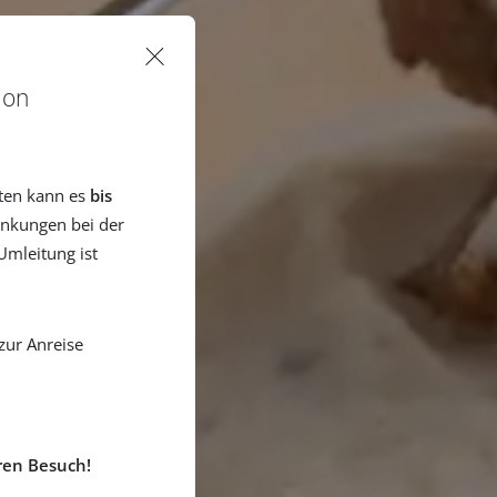
ion
ten kann es
bis
nkungen bei der
mleitung ist
zur Anreise
ren Besuch!