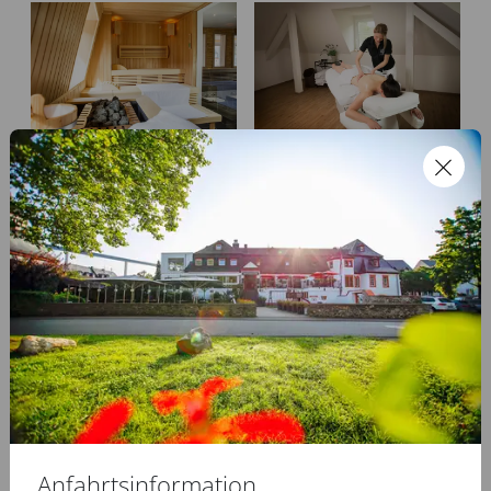
Wellnesstag im
Ganzkörpermassage
Deutschherrenhof
119,00 €
16,00 €
Maniküre
51,00 €
Anfahrtsinformation