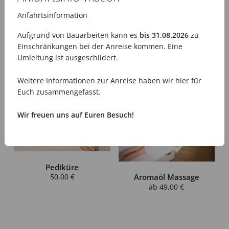
Anfahrtsinformation
Aufgrund von Bauarbeiten kann es
bis 31.08.2026
zu
Einschränkungen bei der Anreise kommen. Eine
Hot Stone
Umleitung ist ausgeschildert.
Rückenmassage
99,00 €
Weitere Informationen zur Anreise haben wir
hier
für
Euch zusammengefasst.
Wir freuen uns auf Euren Besuch!
Pediküre
50,00 €
Aromaöl Massage
ab
49,00 €