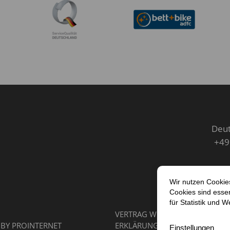
Deut
+49
VERTRAG WIDERRUFEN
IMPRES
 BY
PROINTERNET
ERKLÄRUNG ZUR BARRIEREFREIH