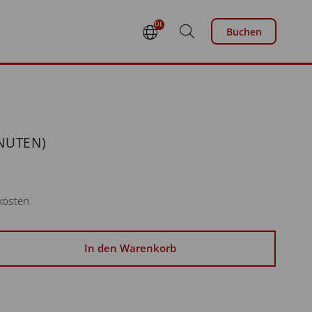
DE
Buchen
EN
FR
NL
NUTEN)
dkosten
In den Warenkorb