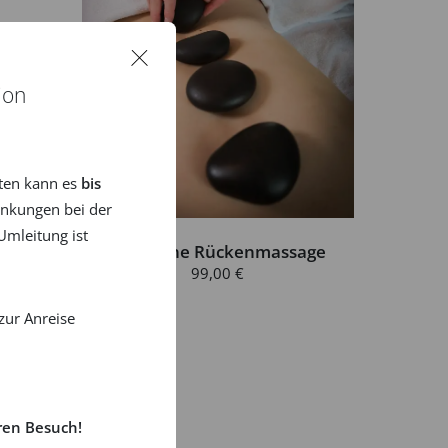
age
ion
ten kann es
bis
nkungen bei der
mleitung ist
Hot Stone Rückenmassage
99,00 €
zur Anreise
ren Besuch!