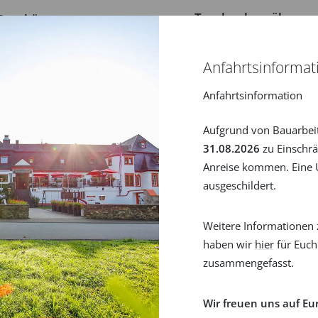
Traubenkernölmass
Ganzkörpermassage
ab
49,00 €
119,00 €
Anfahrtsinformat
Anfahrtsinformation
Aufgrund von Bauarbei
31.08.2026
zu Einschrä
Anreise kommen. Eine U
ausgeschildert.
Weitere Informationen 
haben wir
hier
für Euch
zusammengefasst.
Wir freuen uns auf Eu