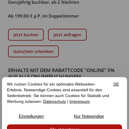
Ganzjährig buchbar, ab 2 Nächten
Ab 199,00 € p.P. im Doppelzimmer
Jetzt buchen
Jetzt anfragen
Gutschein schenken
ERHALTE MIT DEM RABATTCODE "ONLINE" 5%
AUF ALLE ONLINEBUCHUNGEN!
Unsere Zimmerpreise verstehen sich als „ab“-Preise und
richten sich nach Verfügbarkeit, Auslastung und Saison.
Die Tourismusabgabe der Gemeinde Zeltingen-Rachtig
ist nicht inbegriffen und beträgt 3 % des
Übernachtungspreises zzgl. der gesetzlichen MwSt.,
nähere Informationen
hier
.