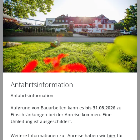
3-Gang-Menü am Anreisetag
Traubenkernöl-Massage (30 min)
Wohlfühlpaket mit Bademantel & Slipper
Nutzung des Wellnessbereichs mit Moselblick
Eine Flasche Wasser auf dem Zimmer
Kostenfreies WLAN
VRT-GästeTicket zur kostenfreien Nutzung von Bus
und Bahn in der Region
ÄHNLICHE PRODUKTE
Anfahrtsinformation
Anfahrtsinformation
Aufgrund von Bauarbeiten kann es
bis 31.08.2026
zu
Einschränkungen bei der Anreise kommen. Eine
Umleitung ist ausgeschildert.
Weitere Informationen zur Anreise haben wir
hier
für