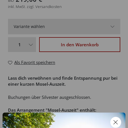
inkl. MwSt. zzgl. Versandkosten
Variante wählen
1 Person im DZ bei Doppelbelegung
219,00 €
In den Warenkorb
Anreise So-Mi
1 Person im DZ bei Doppelbelegung
239,00 €
Als Favorit speichern
Anreise Do-Sa
1 Person im EZ | Anreise So-Mi
249,00 €
Lass dich verwöhnen und finde Entspannung pur bei
einer kurzen Mosel-Auszeit.
1 Person im EZ | Anreise Do-Sa
264,00 €
Buchungen über Silvester ausgeschlossen.
2 Personen im DZ Anreise So-Mi
438,00 €
Das Arrangement "Mosel-Auszeit" enthält:
2 Personen im DZ Anreise Do-Sa
468,00 €
2 Übernachtungen mit Vital-Frühstücksbuffet