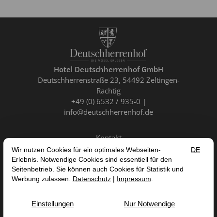
Hotel Deutschherrenhof GmbH
Deutschherrenstraße 23
54492 Zeltingen-
Rachtig
+49 (0) 6532 / 935-0
info@deutschherrenhof.de
Kontakt
DE
EN
FR
NL
VERTRAG WIDERRUFEN
IMPRESSUM
DATENSCHUTZ
AGB
ERKLÄRUNG ZUR BARRIEREFREIHEIT


© 2026 HOTEL DEUTSCHHERRENHOF GMBH — SITE BY