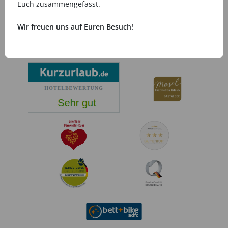
Winzerzeit
Schnuppertage
Euch zusammengefasst.
ab
229,00 €
ab
149,00 €
Wir freuen uns auf Euren Besuch!