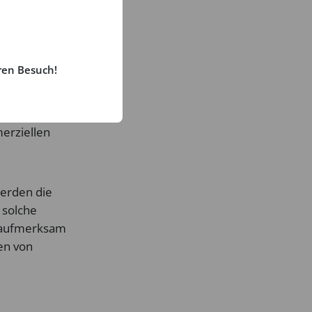
iten
ren Besuch!
ung,
rheberrechtes
ers.
merziellen
werden die
 solche
g aufmerksam
en von