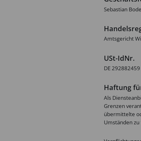
Sebastian Bode
Handelsreg
Amtsgericht Wi
USt-IdNr.
DE 292882459
Haftung fü
Als Diensteanbi
Grenzen verantw
übermittelte o
Umständen zu f