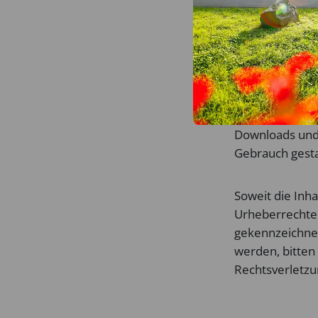
Urheberre
Die durch die S
unterliegen de
Verbreitung un
bedürfen der sc
Downloads und 
Gebrauch gesta
Soweit die Inha
Urheberrechte 
gekennzeichnet
werden, bitten
Rechtsverletzu