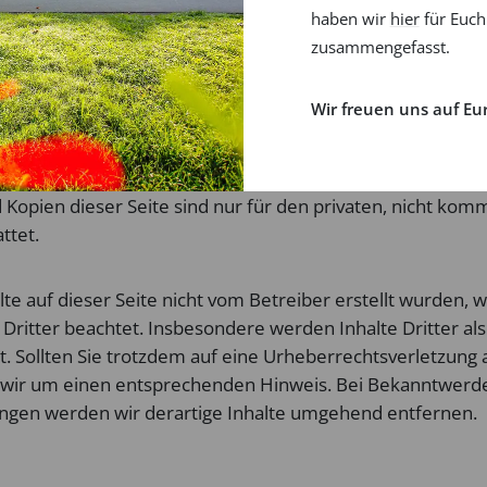
haben wir
hier
für Euch
zusammengefasst.
cht
eitenbetreiber erstellten Inhalte und Werke auf diesen Se
Wir freuen uns auf Eu
m deutschen Urheberrecht. Die Vervielfältigung, Bearbeit
d jede Art der Verwertung außerhalb der Grenzen des U
hriftlichen Zustimmung des jeweiligen Autors bzw. Erstell
Kopien dieser Seite sind nur für den privaten, nicht kom
ttet.
lte auf dieser Seite nicht vom Betreiber erstellt wurden, 
Dritter beachtet. Insbesondere werden Inhalte Dritter als
. Sollten Sie trotzdem auf eine Urheberrechtsverletzun
 wir um einen entsprechenden Hinweis. Bei Bekanntwerd
ngen werden wir derartige Inhalte umgehend entfernen.