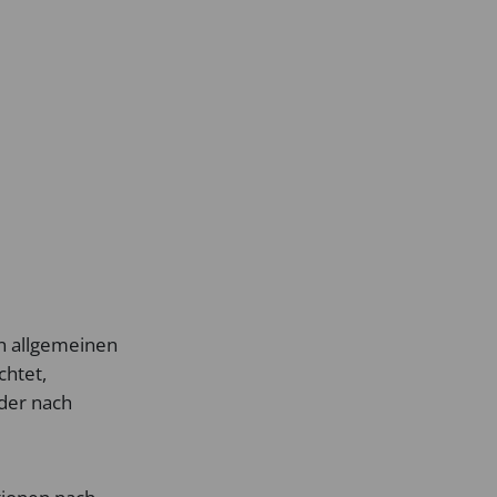
en allgemeinen
chtet,
der nach