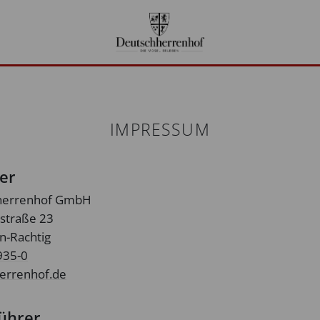
IMPRESSUM
er
hherrenhof GmbH
straße 23
n-Rachtig
935-0
errenhof.de
ührer