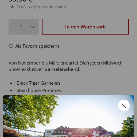
inkl. MwSt. zzgl. Versandkosten
In den Warenkorb
Als Favorit speichern
Von November bis März erwartet Dich jeden Mittwoch
unser exklusiver
Garnelenabend
:
Black Tiger Garnelen
Steakhouse-Pommes
Kleiner Beilagen-Salat
Drei verschiedene Dips
Frisches "Wurzel-Baguette"
Der Gutschein gilt für eine Person für einen
Garnelenabend.