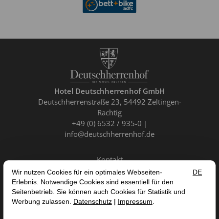
Hotel Deutschherrenhof GmbH
Deutschherrenstraße 23
54492 Zeltingen-
Rachtig
+49 (0) 6532 / 935-0
info@deutschherrenhof.de
Kontakt
DE
EN
FR
NL
VERTRAG WIDERRUFEN
IMPRESSUM
DATENSCHUTZ
AGB
ERKLÄRUNG ZUR BARRIEREFREIHEIT

