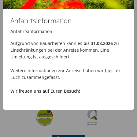
Anschlussfragen entstehen, gespeichert. Weitere
Informationen zum Datenschutz finden Sie in unserer
Datenschutzerklärung
.
Anfahrtsinformation
Anfahrtsinformation
Anfrage absenden
Aufgrund von Bauarbeiten kann es
bis 31.08.2026
zu
Einschränkungen bei der Anreise kommen. Eine
Umleitung ist ausgeschildert.
Weitere Informationen zur Anreise haben wir
hier
für
Euch zusammengefasst.
Wir freuen uns auf Euren Besuch!