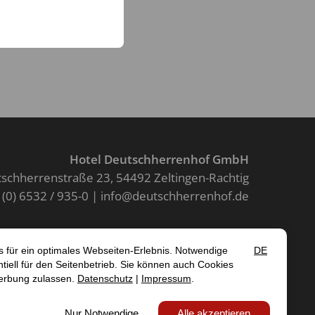
Hotel Deutschherrenhof GmbH
schherrenstraße 23
54492 Zeltingen-Rachtig
 (0) 6532 / 935-0
info@deutschherrenhof.de
Kontakt
SUM
DATENSCHUTZ
AGB
EIT