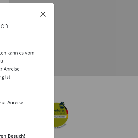
ion
ten kann es vom
u
r Anreise
g ist
zur Anreise
ren Besuch!