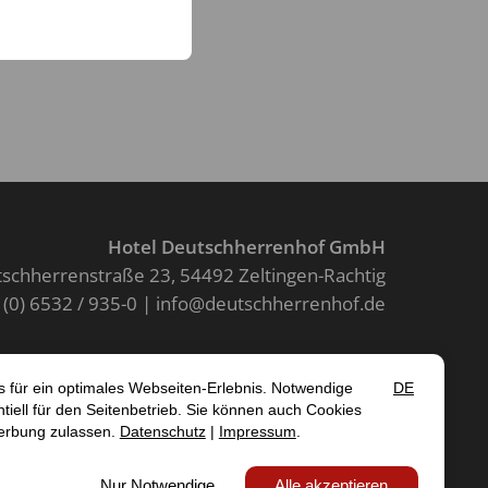
Hotel Deutschherrenhof GmbH
schherrenstraße 23
54492 Zeltingen-Rachtig
 (0) 6532 / 935-0
info@deutschherrenhof.de
Kontakt
SUM
DATENSCHUTZ
AGB
EIT