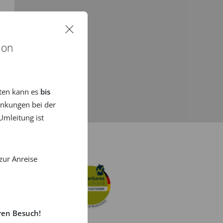
ion
ten kann es
bis
nkungen bei der
mleitung ist
zur Anreise
ren Besuch!