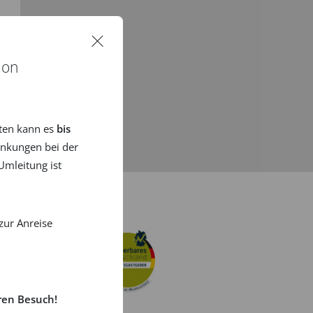
ion
ten kann es
bis
nkungen bei der
mleitung ist
zur Anreise
ren Besuch!