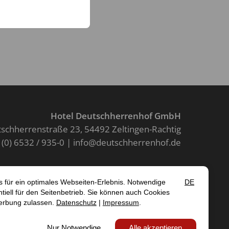
Hotel Deutschherrenhof GmbH
schherrenstraße 23
54492 Zeltingen-Rachtig
 (0) 6532 / 935-0
info@deutschherrenhof.de
Kontakt
SUM
DATENSCHUTZ
AGB
EIT